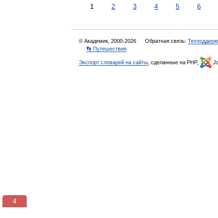
1
2
3
4
5
6
© Академик, 2000-2026
Обратная связь:
Техподдерж
👣 Путешествия
Экспорт словарей на сайты
, сделанные на PHP,
Jo
3