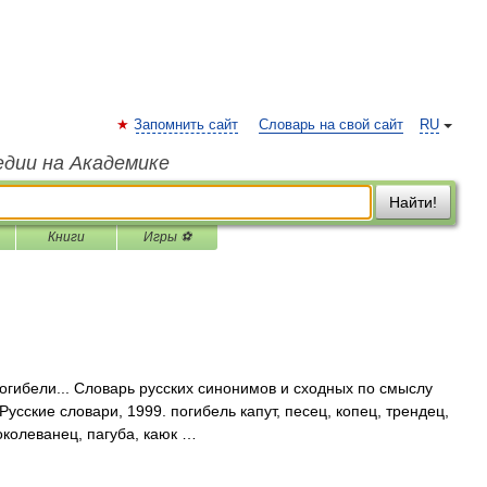
Запомнить сайт
Словарь на свой сайт
RU
едии на Академике
Найти!
Книги
Игры ⚽
погибели... Словарь русских синонимов и сходных по смыслу
Русские словари, 1999. погибель капут, песец, копец, трендец,
 околеванец, пагуба, каюк …