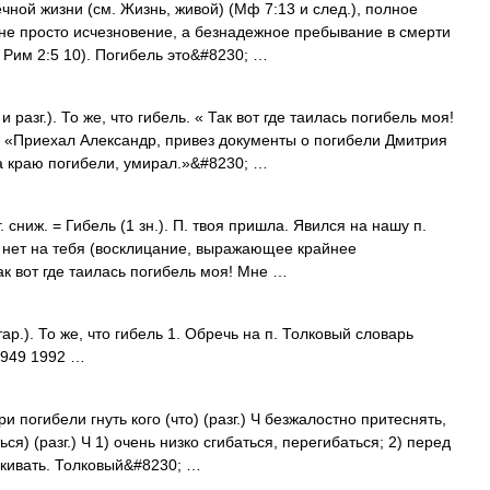
ной жизни (см. Жизнь, живой) (Мф 7:13 и след.), полное
о не просто исчезновение, а безнадежное пребывание в смерти
же Рим 2:5 10). Погибель это&#8230; …
разг.). То же, что гибель. « Так вот где таилась погибель моя!
 «Приехал Александр, привез документы о погибели Дмитрия
а краю погибели, умирал.»&#8230; …
 сниж. = Гибель (1 зн.). П. твоя пришла. Явился на нашу п.
ели нет на тебя (восклицание, выражающее крайнее
ак вот где таилась погибель моя! Мне …
р.). То же, что гибель 1. Обречь на п. Толковый словарь
1949 1992 …
и погибели гнуть кого (что) (разг.) Ч безжалостно притеснять,
ься) (разг.) Ч 1) очень низко сгибаться, перегибаться; 2) перед
скивать. Толковый&#8230; …