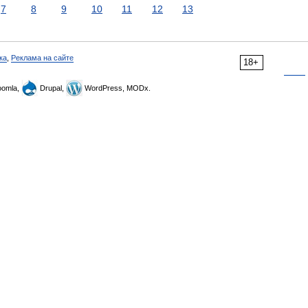
7
8
9
10
11
12
13
ка
,
Реклама на сайте
18+
omla,
Drupal,
WordPress, MODx.